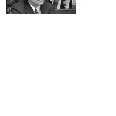
JOÃO MARCOS ADEDE Y CASTRO
é graduado
em Direito pela Universidade Federal de Santa
Maria, sendo Mestre em Integração Latino
Americana, pela mesma Universidade.
É doutor em Ciências Jurídicas e Sociais, pela
Universidade del Museo Social Argentino, e
doutorando em Direito Civil pela Universidade
de Buenos Aires, ambas de Buenos Aires.
Foi Promotor de Justiça do Estado do Rio
Grande do Sul por quase 30 anos, tendo